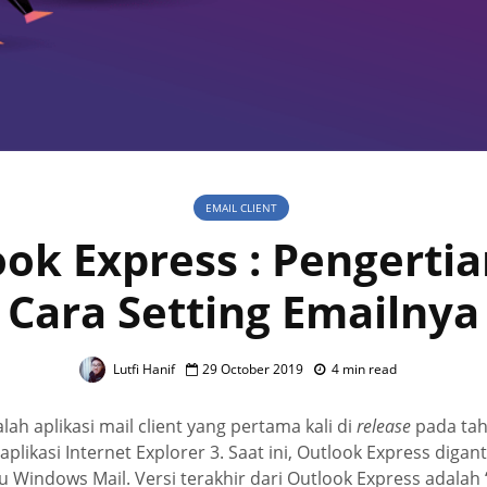
EMAIL CLIENT
ok Express : Pengerti
Cara Setting Emailnya
Lutfi Hanif
29 October 2019
4 min read
ah aplikasi mail client yang pertama kali di
release
pada tah
likasi Internet Explorer 3. Saat ini, Outlook Express digan
tu Windows Mail. Versi terakhir dari Outlook Express adalah 