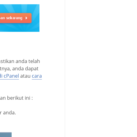
astikan anda telah
tnya, anda dapat
i cPanel
atau
cara
n berikut ini :
r anda.