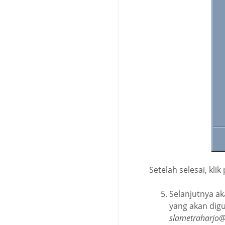
Setelah selesai, kli
Selanjutnya a
yang akan dig
slametraharj