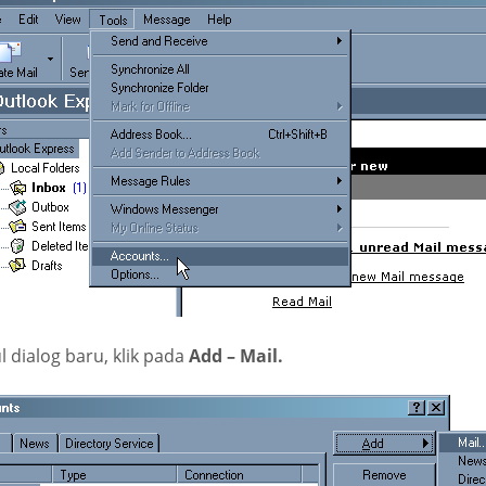
 dialog baru, klik pada
Add – Mail.