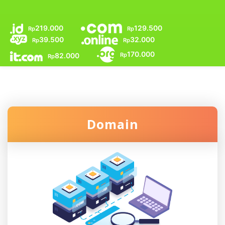
219.000
129.500
Rp
Rp
39.500
32.000
Rp
Rp
170.000
Rp
82.000
Rp
Domain