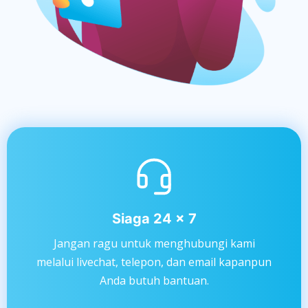
Siaga 24 x 7
Jangan ragu untuk menghubungi kami
melalui livechat, telepon, dan email kapanpun
Anda butuh bantuan.