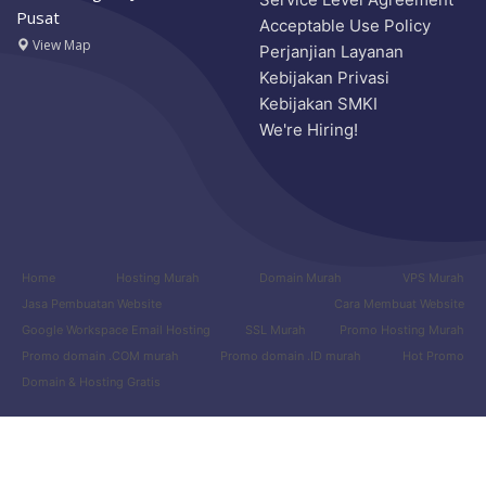
Pusat
Acceptable Use Policy
View Map
Perjanjian Layanan
Kebijakan Privasi
Kebijakan SMKI
We're Hiring!
Home
Hosting Murah
Domain Murah
VPS Murah
Jasa Pembuatan Website
Cara Membuat Website
Google Workspace Email Hosting
SSL Murah
Promo Hosting Murah
Promo domain .COM murah
Promo domain .ID murah
Hot Promo
Domain & Hosting Gratis