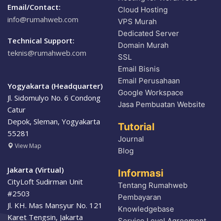
Email/Contact:
Cloud Hosting
info@rumahweb.com
VPS Murah
Dedicated Server
Technical Support:
Domain Murah
teknis@rumahweb.com
SSL
Email Bisnis
Email Perusahaan
Yogyakarta (Headquarter)
Google Workspace
Jl. Sidomulyo No. 6 Condong
Jasa Pembuatan Website
Catur
Depok, Sleman, Yogyakarta
Tutorial
55281
Journal
View
Map
Blog
Jakarta (Virtual)
Informasi
CityLoft Sudirman Unit
Tentang Rumahweb
#2503
Pembayaran
Jl. KH. Mas Mansyur No. 121
Knowledgebase
Karet Tengsin, Jakarta
Service Level Agreement