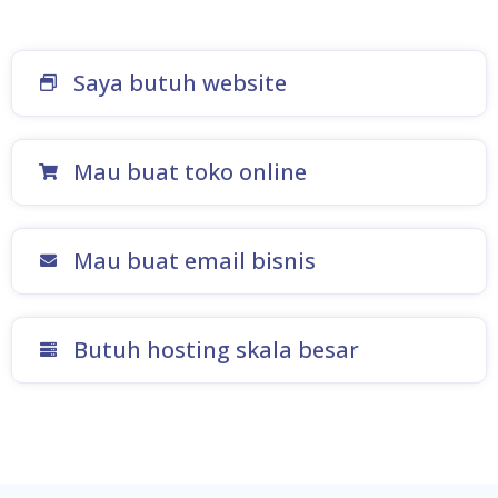
Saya butuh website
Mau buat toko online
Mau buat email bisnis
Membuat Website
Butuh hosting skala besar
Anda membutuhkan
nama domain
dan
Membuat Toko
layanan
web hosting murah
untuk membuat
website. Domain adalah nama dari website