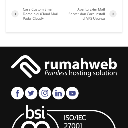
Cara Custom Email
Apa Itu Exim Mail
Domain di iCloud Mail
Server dan Cara Install
Pada iCloud+
di VPS Ubuntu