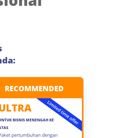
sional
s
nda:
RECOMMENDED
ULTRA
UNTUK BISNIS MENENGAH KE
ATAS
Paket pertumbuhan dengan