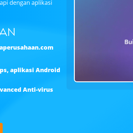
api dengan aplikasi
perusahaan.com
s, aplikasi Android
vanced Anti-virus