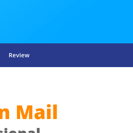
Review
an Mail