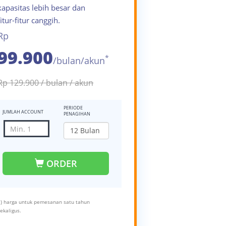
kapasitas lebih besar dan
fitur-fitur canggih.
Rp
99.900
*
/bulan/akun
Rp 129.900 / bulan / akun
PERIODE
JUMLAH ACCOUNT
PENAGIHAN
ORDER
*) harga untuk pemesanan satu tahun
sekaligus.