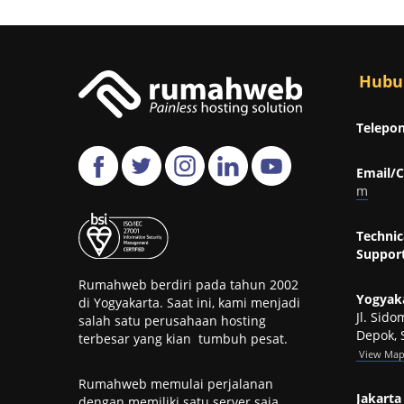
Hubu
Telepon
Email/C
m
Technic
Support
Rumahweb berdiri pada tahun 2002
Yogyaka
di Yogyakarta. Saat ini, kami menjadi
Jl. Sid
salah satu perusahaan hosting
Depok, 
terbesar yang kian tumbuh pesat.
View
Ma
Rumahweb memulai perjalanan
Jakarta 
dengan memiliki satu server saja