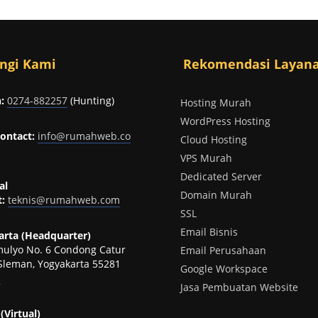
ngi Kami
Rekomendasi Layan
:
0274-882257
(Hunting)
Hosting Murah
WordPress Hosting
ontact:
info@rumahweb.co
Cloud Hosting
VPS Murah
Dedicated Server
al
Domain Murah
:
teknis@rumahweb.com
SSL
Email Bisnis
rta (Headquarter)
omulyo No. 6 Condong Catur
Email Perusahaan
Sleman, Yogyakarta 55281
Google Workspace
p
Jasa Pembuatan Website
(Virtual)