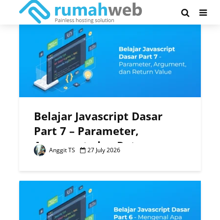
Tag - Belajar Javascript
Belajar Javascript Dasar
Part 7 – Parameter,
Argument, dan Return
Anggit TS
27 July 2026
Value