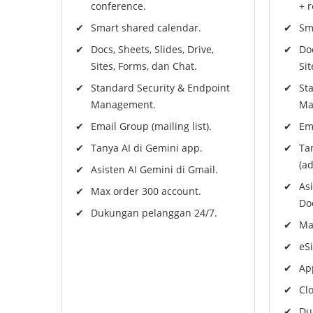
conference.
+ r
Smart shared calendar.
Sm
Docs, Sheets, Slides, Drive,
Doc
Sites, Forms, dan Chat.
Sit
Standard Security & Endpoint
St
Management.
Ma
Email Group (mailing list).
Ema
Tanya AI di Gemini app.
Ta
(a
Asisten AI Gemini di Gmail.
Asi
Max order 300 account.
Doc
Dukungan pelanggan 24/7.
Ma
eS
Ap
Cl
Du