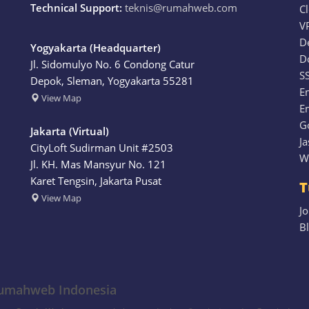
Technical Support:
teknis@rumahweb.com
C
V
D
Yogyakarta (Headquarter)
D
Jl. Sidomulyo No. 6 Condong Catur
S
Depok, Sleman, Yogyakarta
55281
Em
View
Map
E
G
Jakarta (Virtual)
J
CityLoft Sudirman Unit #2503
W
Jl. KH. Mas Mansyur No. 121
Karet Tengsin, Jakarta Pusat
T
View Map
Jo
B
Rumahweb Indonesia