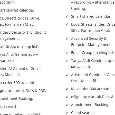
ecording.
+ recording + attendance
tracking.
art shared calendar.
Smart shared calendar.
s, Sheets, Slides, Drive,
es, Forms, dan Chat.
Docs, Sheets, Slides, Drive
Sites, Forms, dan Chat.
andard Security & Endpoint
nagement.
Advanced Security &
Endpoint Management.
il Group (mailing list).
Email Group (mailing list)
nya AI di Gemini app +
dvanced).
Tanya AI di Gemini app +
(advanced).
sten AI Gemini di Gmail,
s, Meet, dll.
Asisten AI Gemini di Gmai
Docs, Meet, dll.
x order 300 account.
Max order 300 account.
ignature untuk Docs & PDF.
eSignature untuk Docs & 
pointment Booking.
Appointment Booking.
oud search.
Cloud search.
kungan pelanggan 24/7.