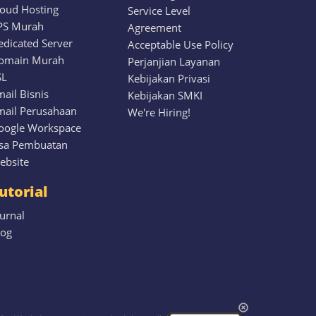
loud Hosting
Service Level
PS Murah
Agreement
edicated Server
Acceptable Use Policy
omain Murah
Perjanjian Layanan
SL
Kebijakan Privasi
ail Bisnis
Kebijakan SMKI
mail Perusahaan
We're Hiring!
oogle Workspace
asa Pembuatan
ebsite
utorial
urnal
log