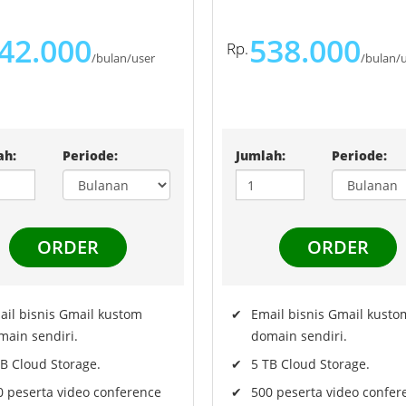
42.000
538.000
/bulan/user
/bulan/
ah:
Periode:
Jumlah:
Periode:
ail bisnis Gmail kustom
Email bisnis Gmail kusto
main sendiri.
domain sendiri.
TB Cloud Storage.
5 TB Cloud Storage.
0 peserta video conference
500 peserta video confer