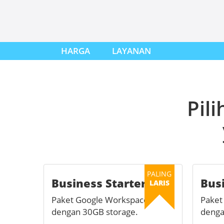
HARGA
LAYANAN
Pil
PALING
Business Starter
Bus
LARIS
Paket Google Workspace
Paket
dengan 30GB storage.
denga