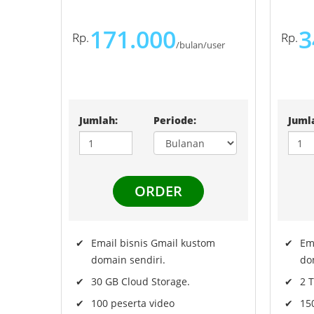
171.000
3
/bulan/user
Jumlah:
Periode:
Juml
Email bisnis Gmail kustom
Em
domain sendiri.
do
30 GB Cloud Storage.
2 
100 peserta video
15