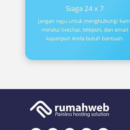
Siaga 24 x 7
Jangan ragu untuk menghubungi kam
melalui livechat, telepon, dan email
kapanpun Anda butuh bantuan.