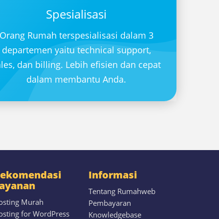
Spesialisasi
Orang Rumah terspesialisasi dalam 3
departemen yaitu technical support,
les, dan billing. Lebih efisien dan cepat
dalam membantu Anda.
ekomendasi
Informasi
ayanan
Tentang Rumahweb
osting Murah
Pembayaran
osting for WordPress
Knowledgebase