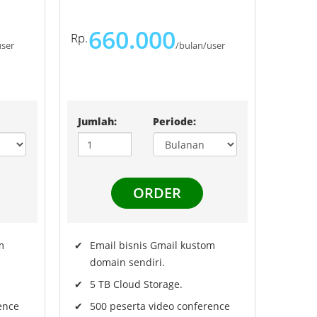
660.000
user
/bulan/user
Jumlah:
Periode:
m
Email bisnis Gmail kustom
domain sendiri.
5 TB Cloud Storage.
ence
500 peserta video conference