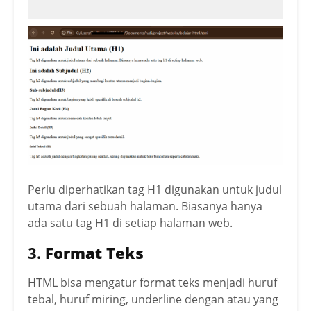
    <h3>Sub-subjudul (H3)</h3>

    <p>

        Tag h3 digunakan untuk bagian y
ang lebih spesifik di bawah subjudul h
2.

    </p>

    <h4>Judul Bagian Kecil (H4)</h4>

    <p>

        Tag h4 digunakan untuk memecah 
konten lebih lanjut.

    </p>

Perlu diperhatikan tag H1 digunakan untuk judul
utama dari sebuah halaman. Biasanya hanya
    <h5>Judul Detail (H5)</h5>

    <p>

ada satu tag H1 di setiap halaman web.
        Tag h5 digunakan untuk judul ya
3.
Format Teks
ng sangat spesifik atau detail.

    </p>

HTML bisa mengatur format teks menjadi huruf
    <h6>Judul Terkecil (H6)</h6>

tebal, huruf miring, underline dengan atau yang
    <p>
