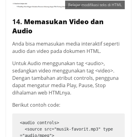
</br>

Belajar modifikasi teks di HTML
<p>5. Mengatur rata teks </p>

<p style="text-align: left;">Teks ini d
14.
Memasukan Video dan
iformat dengan alignment rata kiri.</p>

Audio
<p style="text-align: center;">Teks ini 
diformat dengan alignment rata tengah.
</p>

Anda bisa memasukan media interaktif seperti
<p style="text-align: right;">Teks ini 
audio dan video pada dokumen HTML.
diformat dengan alignment rata kanan.</
p>

Untuk Audio menggunakan tag <audio>,
sedangkan video menggunakan tag <video>.
</br>

Dengan tambahan atribut controls, pengguna
<p>6. Membuat kutipan teks </p>

dapat mengatur media Play, Pause, Stop
<blockquote>

dihalaman web HTMLnya.
  "#ThinkBig #GrowBigger Onlinekan Bisn
ismu Sekarang dengan Web Hosting Indone
Berikut contoh code:
sia" - Rumahweb Indonesia.

</blockquote>
<audio controls>

  <source src="musik-favorit.mp3" type
="audio/mpeg">
