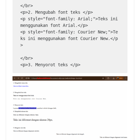
</br>

<p>2. Mengubah font teks </p>

<p style="font-family: Arial;">Teks ini 
menggunakan font Arial.</p>

<p style="font-family: Courier New;">Te
ks ini menggunakan font Courier New.</p
>

</br>

<p>3. Menyorot teks </p>

Layanan <span style="background-color: 
#5353ec;">AI website builder Rumahweb</
span>, membuat website hitungan detik.

</br>

<p>4. Mengubah ukuran teks </p>

<p style="font-size: 18px;">Teks ini di
format dengan ukuran 18px.</p>

<p style="font-size: 28px;">Teks ini di
format dengan ukuran 28px.</p>
