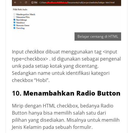
  <input type="checkbox" id="hobi4" nam
e="hobi" value="membaca">

  <label for="hobi4">Membaca</label><br
>

Belajar centang di HTML
  <input type="checkbox" id="hobi5" nam
e="hobi" value="game">

  <label for="hobi5">Bermain Game</labe
Input
checkbox
dibuat menggunakan tag <input
l><br>

type=checkbox> . id digunakan sebagai pengenal
unik pada setiap kotak yang dicentang.
  <input type="checkbox" id="hobi6" nam
Sedangkan name untuk identifikasi kategori
e="hobi" value="traveling">

checkbox “Hobi”.
  <label for="hobi6">Traveling</label><
br>
10.
Menambahkan Radio Button
Mirip dengan HTML checkbox, bedanya Radio
Button hanya bisa memilih salah satu dari
pilihan yang disediakan. Misalnya untuk memilih
Jenis Kelamin pada sebuah formulir.