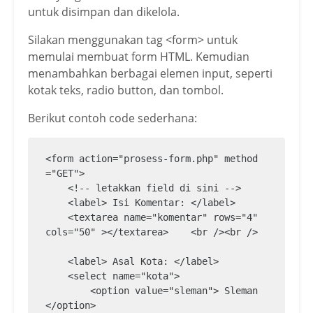
untuk disimpan dan dikelola.
Silakan menggunakan tag <form> untuk
memulai membuat form HTML. Kemudian
menambahkan berbagai elemen input, seperti
kotak teks, radio button, dan tombol.
Berikut contoh code sederhana:
<form action="prosess-form.php" method
="GET">

    <!-- letakkan field di sini -->

    <label> Isi Komentar: </label>

    <textarea name="komentar" rows="4" 
cols="50" ></textarea>    <br /><br />

    <label> Asal Kota: </label>

    <select name="kota">

        <option value="sleman"> Sleman
</option>
