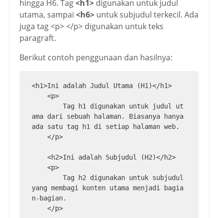
hingga H6. Tag
<h1>
digunakan untuk judul
utama, sampai
<h6>
untuk subjudul terkecil. Ada
juga tag <p> </p> digunakan untuk teks
paragraft.
Berikut contoh penggunaan dan hasilnya:
<h1>Ini adalah Judul Utama (H1)</h1>

    <p>

        Tag h1 digunakan untuk judul ut
ama dari sebuah halaman. Biasanya hanya 
ada satu tag h1 di setiap halaman web.

    </p>

    <h2>Ini adalah Subjudul (H2)</h2>

    <p>

        Tag h2 digunakan untuk subjudul 
yang membagi konten utama menjadi bagia
n-bagian.

    </p>
