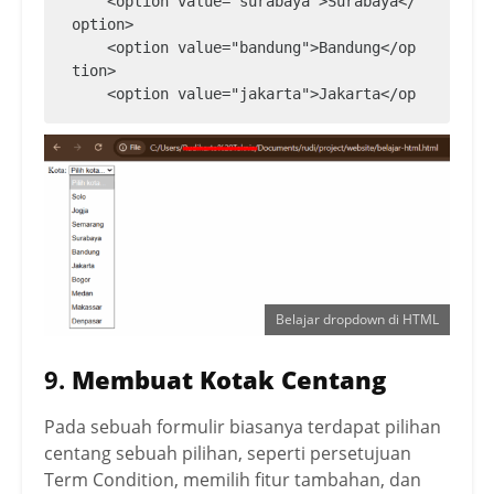
    <option value="surabaya">Surabaya</
option>

    <option value="bandung">Bandung</op
tion>

    <option value="jakarta">Jakarta</op
tion>

    <option value="bogor">Bogor</option
>

    <option value="medan">Medan</option
>

    <option value="makassar">Makassar</
option>

    <option value="denpasar">Denpasar</
option>

Belajar dropdown di HTML
</select>
9.
Membuat Kotak Centang
Pada sebuah formulir biasanya terdapat pilihan
centang sebuah pilihan, seperti persetujuan
Term Condition, memilih fitur tambahan, dan