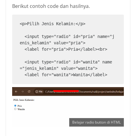
Berikut contoh code dan hasilnya.
<p>Pilih Jenis Kelamin:</p>

  <input type="radio" id="pria" name="j
enis_kelamin" value="pria">

  <label for="pria">Pria</label><br>

  <input type="radio" id="wanita" name
="jenis_kelamin" value="wanita">

  <label for="wanita">Wanita</label>
Belajar radio button di HTML