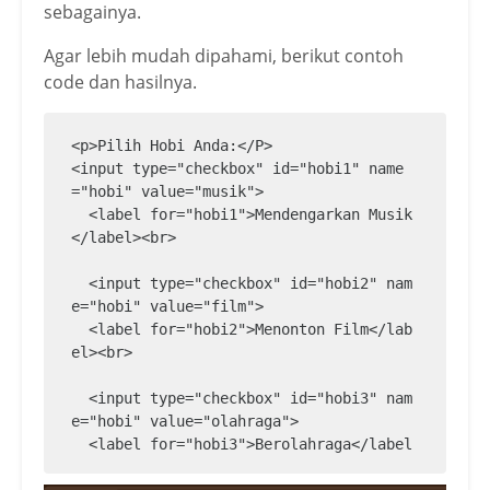
sebagainya.
Agar lebih mudah dipahami, berikut contoh
code dan hasilnya.
<p>Pilih Hobi Anda:</P>

<input type="checkbox" id="hobi1" name
="hobi" value="musik">

  <label for="hobi1">Mendengarkan Musik
</label><br>

  <input type="checkbox" id="hobi2" nam
e="hobi" value="film">

  <label for="hobi2">Menonton Film</lab
el><br>

  <input type="checkbox" id="hobi3" nam
e="hobi" value="olahraga">

  <label for="hobi3">Berolahraga</label
><br>
