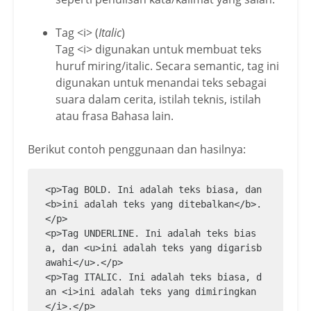
Tag <i> (
Italic
)
Tag <i> digunakan untuk membuat teks
huruf miring/italic. Secara semantic, tag ini
digunakan untuk menandai teks sebagai
suara dalam cerita, istilah teknis, istilah
atau frasa Bahasa lain.
Berikut contoh penggunaan dan hasilnya:
<p>Tag BOLD. Ini adalah teks biasa, dan 
<b>ini adalah teks yang ditebalkan</b>.
</p>

<p>Tag UNDERLINE. Ini adalah teks bias
a, dan <u>ini adalah teks yang digarisb
awahi</u>.</p>

<p>Tag ITALIC. Ini adalah teks biasa, d
an <i>ini adalah teks yang dimiringkan
</i>.</p>