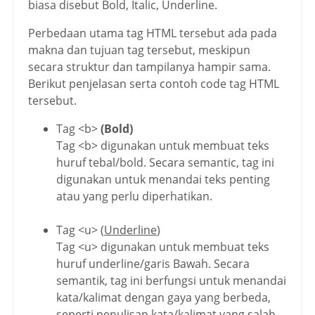
biasa disebut Bold, Italic, Underline.
        Tag h6 adalah judul dengan ting
katan paling rendah, sering digunakan u
Perbedaan utama tag HTML tersebut ada pada
ntuk teks tambahan seperti catatan kak
makna dan tujuan tag tersebut, meskipun
i.

secara struktur dan tampilanya hampir sama.
    </p>
Berikut penjelasan serta contoh code tag HTML
tersebut.
Tag <b>
(Bold)
Tag <b> digunakan untuk membuat teks
huruf tebal/bold. Secara semantic, tag ini
digunakan untuk menandai teks penting
atau yang perlu diperhatikan.
Tag <u> (
Underline
)
Tag <u> digunakan untuk membuat teks
huruf underline/garis Bawah. Secara
semantik, tag ini berfungsi untuk menandai
kata/kalimat dengan gaya yang berbeda,
seperti penulisan kata/kalimat yang salah.