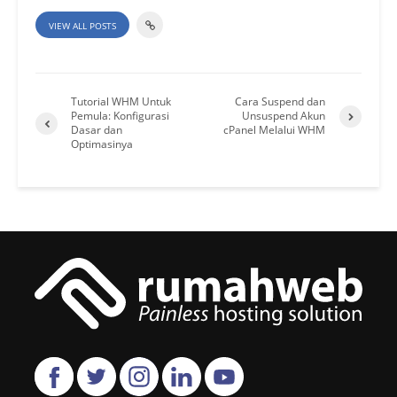
VIEW ALL POSTS
Tutorial WHM Untuk
Cara Suspend dan
Pemula: Konfigurasi
Unsuspend Akun
Dasar dan
cPanel Melalui WHM
Optimasinya