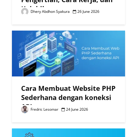
Kelebihannya
Dhery Abdhon Syakura
26 June 2026
Cara Membuat Website PHP
Sederhana dengan koneksi
API
Fredric Lesomar
24 June 2026