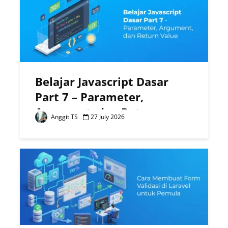
Belajar Javascript Dasar
Part 7 – Parameter,
Argument, dan Return
Anggit TS
27 July 2026
Value