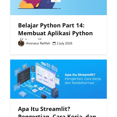
Belajar Python Part 14:
Membuat Aplikasi Python
di Localhost
Amiratur Rafifah
2 July 2026
Apa Itu Streamlit?
Pengertian, Cara Kerja, dan