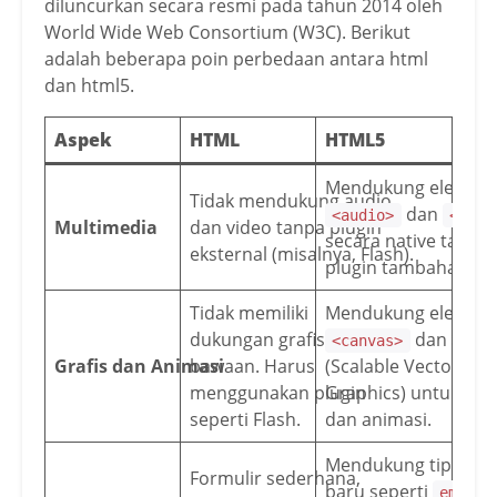
diluncurkan secara resmi pada tahun 2014 oleh
World Wide Web Consortium (W3C). Berikut
adalah beberapa poin perbedaan antara html
dan html5.
Aspek
HTML
HTML5
Mendukung elemen
Tidak mendukung audio
dan
<audio>
<vide
Multimedia
dan video tanpa plugin
secara native tanpa
eksternal (misalnya, Flash).
plugin tambahan.
Tidak memiliki
Mendukung elemen
dukungan grafis
dan
SVG
<canvas>
Grafis dan Animasi
bawaan. Harus
(Scalable Vector
menggunakan plugin
Graphics) untuk graf
seperti Flash.
dan animasi.
Mendukung tipe inp
Formulir sederhana,
baru seperti
,
email