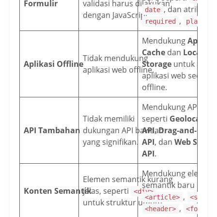
Formulir
validasi harus dilakukan
, dan atribut s
date
dengan JavaScript.
,
required
placeho
Mendukung
Applica
Cache
dan
Local
Tidak mendukung
Aplikasi Offline
Storage
untuk akses
aplikasi web offline.
aplikasi web secara
offline.
Mendukung API bar
Tidak memiliki
seperti
Geolocation
API Tambahan
dukungan API bawaan
API
,
Drag-and-Drop
yang signifikan.
API
, dan
Web Stora
API
.
Mendukung elemen
Elemen semantik kurang
semantik baru seper
Konten Semantik
jelas, seperti
<div>
,
<article>
<secti
untuk struktur umum.
,
<header>
<footer