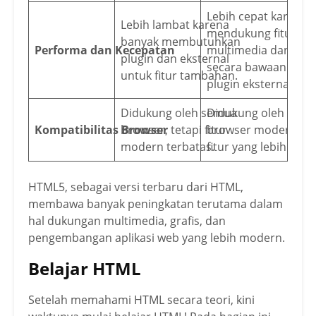
Lebih cepat karena
Lebih lambat karena
mendukung fitur
banyak membutuhkan
Performa dan Kecepatan
multimedia dan graf
plugin dan eksternal
secara bawaan tanp
untuk fitur tambahan.
plugin eksternal.
Didukung oleh semua
Didukung oleh sem
Kompatibilitas Browser
browser, tetapi fitur
browser modern de
modern terbatas.
fitur yang lebih cang
HTML5, sebagai versi terbaru dari HTML,
membawa banyak peningkatan terutama dalam
hal dukungan multimedia, grafis, dan
pengembangan aplikasi web yang lebih modern.
Belajar HTML
Setelah memahami HTML secara teori, kini