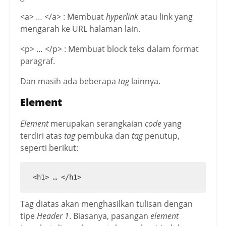
<a> … </a> : Membuat
hyperlink
atau link yang
mengarah ke URL halaman lain.
<p> … </p> : Membuat block teks dalam format
paragraf.
Dan masih ada beberapa
tag
lainnya.
Element
Element
merupakan serangkaian
code
yang
terdiri atas
tag
pembuka dan
tag
penutup,
seperti berikut:
<h1> … </h1> 
Tag diatas akan menghasilkan tulisan dengan
tipe
Header 1
. Biasanya, pasangan
element