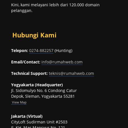
Kini, kami melayani lebih dari 120.000 domain
pelanggan.
Hubungi Kami
Telepon:
0274-882257
(Hunting)
Email/Contact:
info@rumahweb.com
Technical Support:
teknis@rumahweb.com
Yogyakarta (Headquarter)
Jl. Sidomulyo No. 6 Condong Catur
Depok, Sleman, Yogyakarta 55281
View
Map
Jakarta (Virtual)
CityLoft Sudirman Unit #2503
Jl. KH. Mas Mansyur No. 121