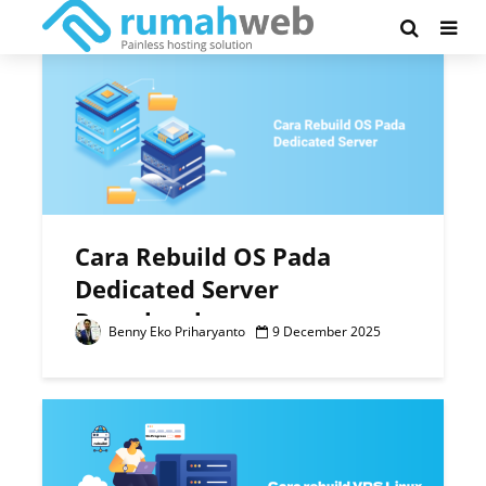
Tag - rebuild
Cara Rebuild OS Pada
Dedicated Server
Rumahweb
Benny Eko Priharyanto
9 December 2025