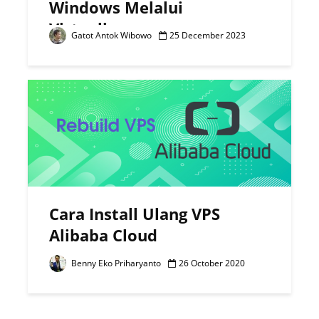
Windows Melalui
Virtualizor
Gatot Antok Wibowo
25 December 2023
Cara Install Ulang VPS
Alibaba Cloud
Benny Eko Priharyanto
26 October 2020