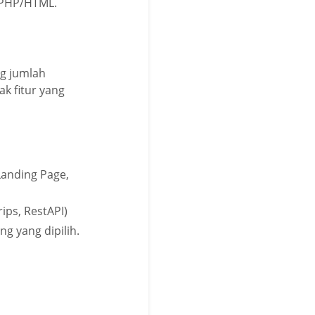
 PHP/HTML.
ng jumlah
k fitur yang
Landing Page,
ps, RestAPI)
g yang dipilih.