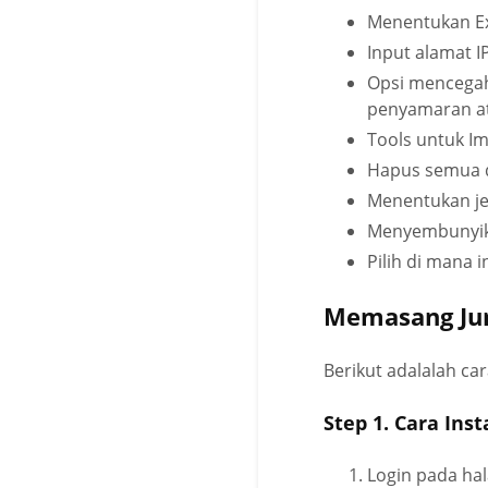
Menentukan Exc
Input alamat I
Opsi mencegah
penyamaran a
Tools untuk Im
Hapus semua d
Menentukan je
Menyembunyika
Pilih di mana 
Memasang Jum
Berikut adalalah c
Step 1. Cara Ins
Login pada ha