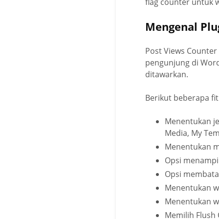
flag counter untuk
Mengenal Plu
Post Views Counter 
pengunjung di Word
ditawarkan.
Berikut beberapa fi
Menentukan jen
Media, My Temp
Menentukan me
Opsi menampilk
Opsi membatas
Menentukan wa
Menentukan wa
Memilih Flush 