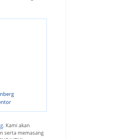
enberg
entor
og
. Kami akan
in serta memasang