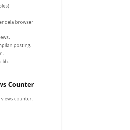
oles)
endela browser
iews.
pilan posting.
n.
lih.
ws Counter
views counter.