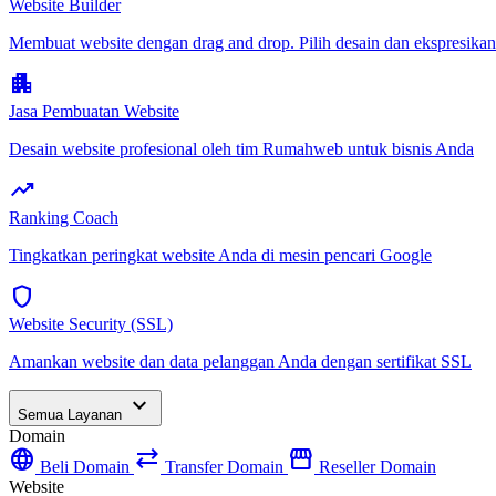
Website Builder
Membuat website dengan drag and drop. Pilih desain dan ekspresikan
apartment
Jasa Pembuatan Website
Desain website profesional oleh tim Rumahweb untuk bisnis Anda
trending_up
Ranking Coach
Tingkatkan peringkat website Anda di mesin pencari Google
shield
Website Security (SSL)
Amankan website dan data pelanggan Anda dengan sertifikat SSL
expand_more
Semua Layanan
Domain
language
sync_alt
storefront
Beli Domain
Transfer Domain
Reseller Domain
Website