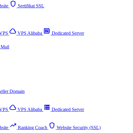
shield
bsite
Sertifikat SSL
cloud_queue
developer_board
VPS
VPS Alibaba
Dedicated Server
Mail
eller Domain
cloud_queue
storage
VPS
VPS Alibaba
Dedicated Server
trending_up
shield
bsite
Ranking Coach
Website Security (SSL)