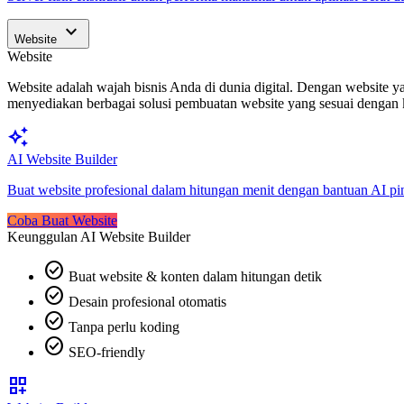
expand_more
Website
Website
Website adalah wajah bisnis Anda di dunia digital. Dengan website
menyediakan berbagai solusi pembuatan website yang sesuai dengan
auto_awesome
AI Website Builder
Buat website profesional dalam hitungan menit dengan bantuan AI pi
Coba Buat Website
Keunggulan AI Website Builder
check_circle
Buat website & konten dalam hitungan detik
check_circle
Desain profesional otomatis
check_circle
Tanpa perlu koding
check_circle
SEO-friendly
dashboard_customize