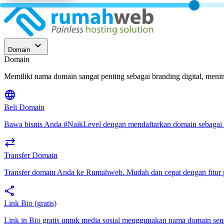
expand_more
Domain
Domain
Memiliki nama domain sangat penting sebagai branding digital, meni
language
Beli Domain
Bawa bisnis Anda #NaikLevel dengan mendaftarkan domain sebagai b
sync_alt
Transfer Domain
Transfer domain Anda ke Rumahweb. Mudah dan cepat dengan fitur 
share
Link Bio (gratis)
Link in Bio gratis untuk media sosial menggunakan nama domain send