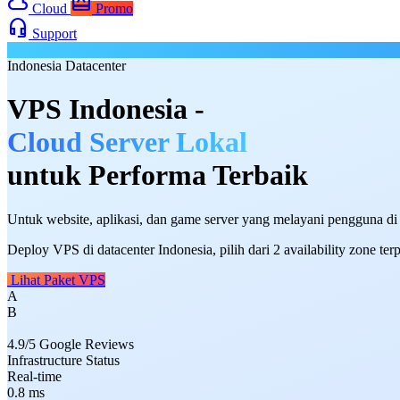
cloud
card_giftcard
Cloud
Promo
headset_mic
Support
Indonesia Datacenter
VPS Indonesia -
Cloud Server Lokal
untuk Performa Terbaik
Untuk website, aplikasi, dan game server yang melayani pengguna di
Deploy VPS di datacenter Indonesia, pilih dari 2 availability zone 
Lihat Paket VPS
A
B
4.9/5 Google Reviews
Infrastructure Status
Real-time
0.8
ms