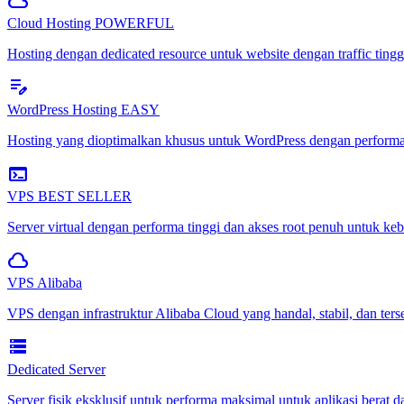
cloud
Cloud Hosting
POWERFUL
Hosting dengan dedicated resource untuk website dengan traffic tin
edit_note
WordPress Hosting
EASY
Hosting yang dioptimalkan khusus untuk WordPress dengan performa
terminal
VPS
BEST SELLER
Server virtual dengan performa tinggi dan akses root penuh untuk ke
cloud_queue
VPS Alibaba
VPS dengan infrastruktur Alibaba Cloud yang handal, stabil, dan terse
storage
Dedicated Server
Server fisik eksklusif untuk performa maksimal untuk aplikasi berat dan