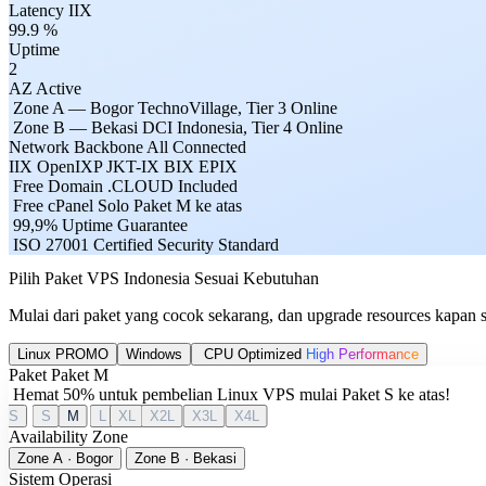
Latency IIX
99.9
%
Uptime
2
AZ Active
Zone A — Bogor
TechnoVillage, Tier 3
Online
Zone B — Bekasi
DCI Indonesia, Tier 4
Online
Network Backbone
All Connected
IIX
OpenIXP
JKT-IX
BIX
EPIX
Free Domain .CLOUD
Included
Free cPanel Solo
Paket M ke atas
99,9% Uptime
Guarantee
ISO 27001 Certified
Security Standard
Pilih Paket VPS Indonesia Sesuai Kebutuhan
Mulai dari paket yang cocok sekarang, dan upgrade resources kapan 
Linux
PROMO
Windows
CPU Optimized
High Performance
Paket
Paket M
Hemat 50% untuk pembelian Linux VPS mulai Paket S ke atas!
XS
S
M
L
XL
X2L
X3L
X4L
Availability Zone
Zone A · Bogor
Zone B · Bekasi
Sistem Operasi