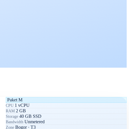
Paket M
1 vCPU
CPU
2 GB
RAM
40 GB SSD
Storage
Unmetered
Bandwidth
Bogor · T3
Zone