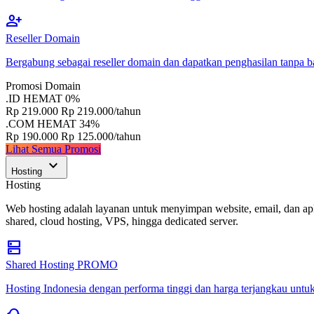
person_add
Reseller Domain
Bergabung sebagai reseller domain dan dapatkan penghasilan tanpa b
Promosi Domain
.ID
HEMAT 0%
Rp 219.000
Rp 219.000/tahun
.COM
HEMAT 34%
Rp 190.000
Rp 125.000/tahun
Lihat Semua Promosi
expand_more
Hosting
Hosting
Web hosting adalah layanan untuk menyimpan website, email, dan apl
shared, cloud hosting, VPS, hingga dedicated server.
dns
Shared Hosting
PROMO
Hosting Indonesia dengan performa tinggi dan harga terjangkau untuk