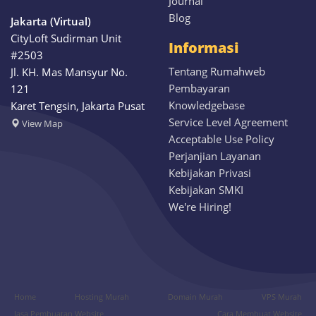
Journal
Blog
Jakarta (Virtual)
CityLoft Sudirman Unit
Informasi
#2503
Tentang Rumahweb
Jl. KH. Mas Mansyur No.
Pembayaran
121
Knowledgebase
Karet Tengsin, Jakarta Pusat
Service Level Agreement
View Map
Acceptable Use Policy
Perjanjian Layanan
Kebijakan Privasi
Kebijakan SMKI
We're Hiring!
Home
Hosting Murah
Domain Murah
VPS Murah
Jasa Pembuatan Website
Cara Membuat Website