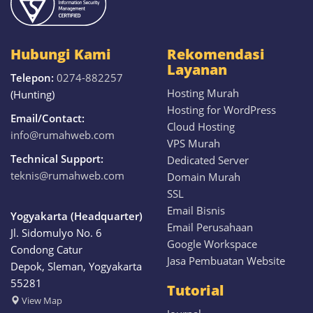
Hubungi Kami
Rekomendasi
Layanan
Telepon:
0274-882257
Hosting Murah
(Hunting)
Hosting for WordPress
Email/Contact:
Cloud Hosting
info@rumahweb.com
VPS Murah
Technical Support:
Dedicated Server
teknis@rumahweb.com
Domain Murah
SSL
Email Bisnis
Yogyakarta (Headquarter)
Email Perusahaan
Jl. Sidomulyo No. 6
Google Workspace
Condong Catur
Jasa Pembuatan Website
Depok, Sleman, Yogyakarta
55281
Tutorial
View
Map