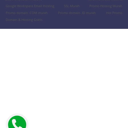
Google Workspace Email Hosting
SSL Murah
Promo Hosting Murah
Promo domain .COM murah
Promo domain .ID murah
Hot Promo
Domain & Hosting Gratis