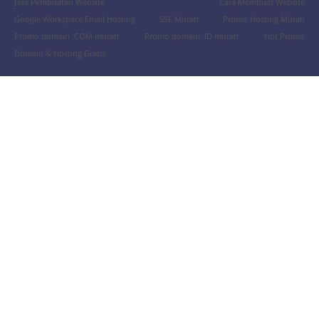
Jasa Pembuatan Website
Cara Membuat Website
Google Workspace Email Hosting
SSL Murah
Promo Hosting Murah
Promo domain .COM murah
Promo domain .ID murah
Hot Promo
Domain & Hosting Gratis