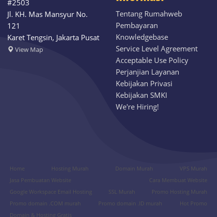
#2503
Tentang Rumahweb
Jl. KH. Mas Mansyur No.
Pembayaran
121
Knowledgebase
Karet Tengsin, Jakarta Pusat
Service Level Agreement
View Map
Acceptable Use Policy
Perjanjian Layanan
Kebijakan Privasi
Kebijakan SMKI
We're Hiring!
Home
Hosting Murah
Domain Murah
VPS Murah
Jasa Pembuatan Website
Cara Membuat Website
Google Workspace Email Hosting
SSL Murah
Promo Hosting Murah
Promo domain .COM murah
Promo domain .ID murah
Hot Promo
Domain & Hosting Gratis