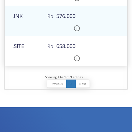
.INK
576.000
.SITE
658.000
Showing 1 to 9 of 9 entries
Previous
1
Next