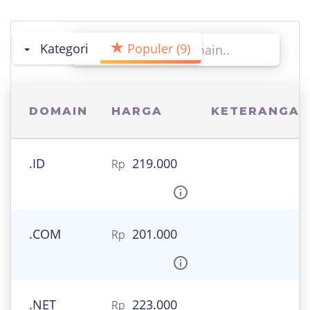
Kategori
Populer (9)
Search:
DOMAIN
HARGA
KETERANGAN
.ID
219.000
.COM
201.000
.NET
223.000