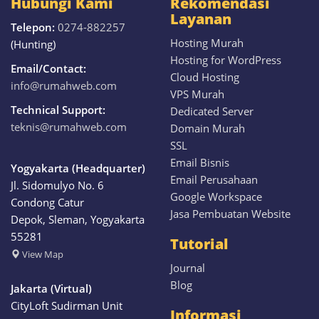
Hubungi Kami
Rekomendasi
Layanan
Telepon:
0274-882257
Hosting Murah
(Hunting)
Hosting for WordPress
Email/Contact:
Cloud Hosting
info@rumahweb.com
VPS Murah
Technical Support:
Dedicated Server
teknis@rumahweb.com
Domain Murah
SSL
Email Bisnis
Yogyakarta (Headquarter)
Email Perusahaan
Jl. Sidomulyo No. 6
Google Workspace
Condong Catur
Jasa Pembuatan Website
Depok, Sleman, Yogyakarta
55281
Tutorial
View
Map
Journal
Blog
Jakarta (Virtual)
CityLoft Sudirman Unit
Informasi