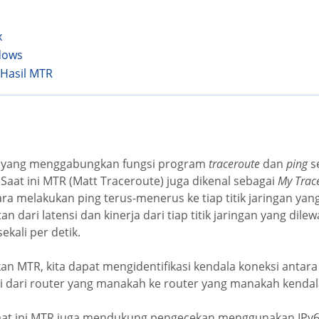
x
dows
Hasil MTR
i yang menggabungkan fungsi program
traceroute
dan
ping
se
 Saat ini MTR (Matt Traceroute) juga dikenal sebagai
My Trac
ra melakukan ping terus-menerus ke tiap titik jaringan yang
 dari latensi dan kinerja dari tiap titik jaringan yang dilewa
ekali per detik.
 MTR, kita dapat mengidentifikasi kendala koneksi antara
 dari router yang manakah ke router yang manakah kendala
 saat ini MTR juga mendukung pengecekan menggunakan IPv6