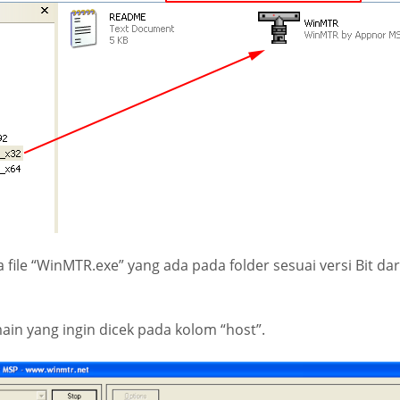
 file “WinMTR.exe” yang ada pada folder sesuai versi Bit d
n yang ingin dicek pada kolom “host”.