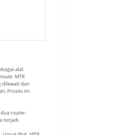
bagai alat
eroute
. MTR
 dilewati dan
ti. Proses ini
 dua router.
 terjadi.
. Untuk IPv6, MTR