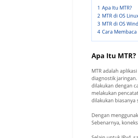
1
Apa Itu MTR?
2
MTR di OS Linu
3
MTR di OS Win
4
Cara Membaca 
Apa Itu MTR?
MTR adalah aplikas
diagnostik jaringan.
dilakukan dengan ca
melakukan pencatatan
dilakukan biasanya s
Dengan menggunakan
Sebenarnya, koneksi
Selain untuk IPv4,