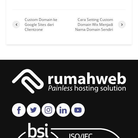
Custom Domain ke
Cara Setting Custom
Google Sites dari
Domain Wix Menjadi
Clientzone
Nama Domain Sendiri