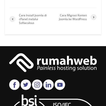
Cara Install Joomla di
Cara Migrasi Konten
cPanel melalui
Joomla ke WordPress
Softaculous