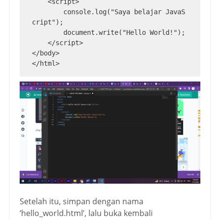
    <script>

        console.log("Saya belajar JavaS
cript");

        document.write("Hello World!");

    </script>

</body>

Setelah itu, simpan dengan nama
‘hello_world.html’, lalu buka kembali