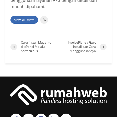
penggunaan layanan VPS dengan detail dan
mudah dipahami.
VIEW ALL POSTS
Cara Install Magento
InvoicePlane : Fitur,
di cPanel Melalui
Install dan Cara
Softaculous
Menggunakannya