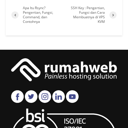
Apa Itu Rsync?
SSH Key : Pengertian,
Pengertian, Fungsi,
Fungsi dan Cara
Command, dan
Membuatnya di VPS
Contohnya
KVM