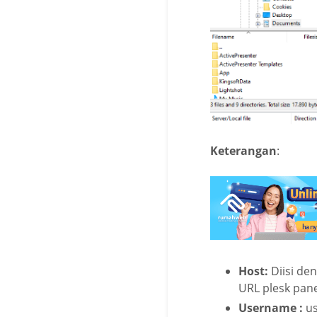
Keterangan
:
Host:
Diisi de
URL plesk pan
Username :
u