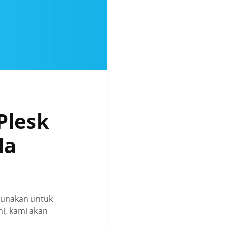
Plesk
la
igunakan untuk
ni, kami akan