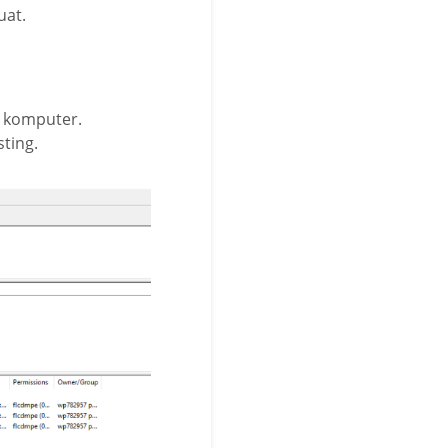
uat.
ri komputer.
ting.