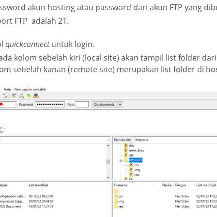
sword akun hosting atau password dari akun FTP yang dib
port FTP adalah 21.
ol
quickconnect
untuk login.
pada kolom sebelah kiri (local site) akan tampil list folder da
m sebelah kanan (remote site) merupakan list folder di hos