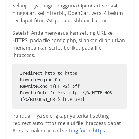
Selanjutnya, bagi pengguna OpenCart versi 4,
hingga artikel ini terbit, OpenCart versi 4 belum
terdapat fitur SSL pada dashboard admin.
Setelah Anda menyesuaikan setting URL ke
HTTPS pada file config.php, silahkan dilanjutkan
menambahkan script berikut pada file
.htaccess.
#redirect http to https 

RewriteEngine On

RewriteCond %{HTTPS} off

RewriteRule ^(.*)$ https://%{HTTP_HOS
T}%{REQUEST_URI} [L,R=301]
Panduannya selengkapnya terkait setting
redirect auto https melalui file .htaccess dapat
Anda simak di artikel
setting force https