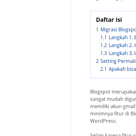
Daftar Isi
1
Migrasi Blogsp
1.1
Langkah 1. 
1.2
Langkah 2. I
1.3
Langkah 3. 
2
Setting Permal
2.1
Apakah bisa
Blogspot merupakan 
sangat mudah digun
memiliki akun gma
minimnya fitur di B
WordPress.
Selain karena fitur