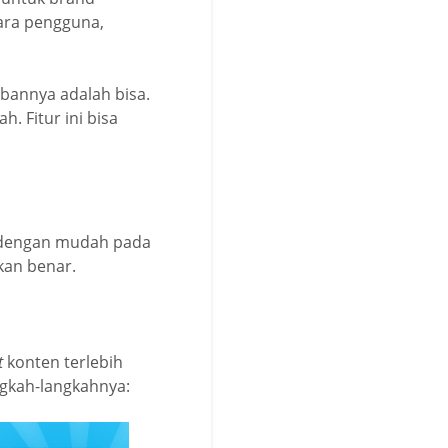
para pengguna,
abannya adalah bisa.
. Fitur ini bisa
s dengan mudah pada
kan benar.
t
konten terlebih
angkah-langkahnya: