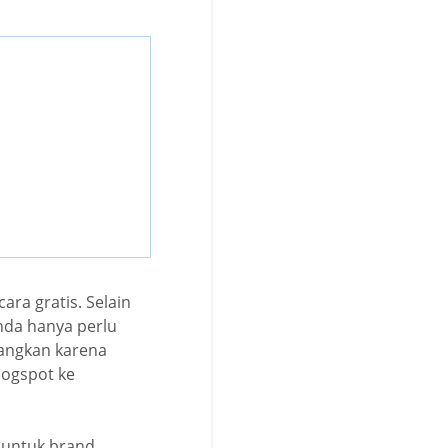
ra gratis. Selain
nda hanya perlu
angkan karena
logspot ke
n untuk brand