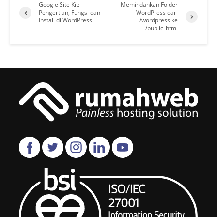
Google Site Kit:
Memindahkan Folder
Pengertian, Fungsi dan
WordPress dari
Install di WordPress
/wordpress ke
/public_html