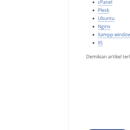
cPanel
Plesk
Ubuntu
Nginx
Xampp window
IIS
Demikian artikel ter