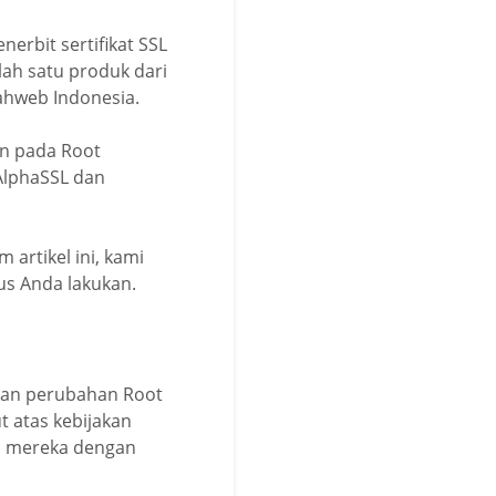
erbit sertifikat SSL
lah satu produk dari
ahweb Indonesia.
n pada Root
 AlphaSSL dan
artikel ini, kami
s Anda lakukan.
kan perubahan Root
t atas kebijakan
am mereka dengan