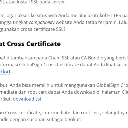
L atau install SSL pada server.
ukan, agar akses ke situs web Anda melalui protokol HTTPS 
hingga tingkat
compatibility
website Anda tetap terjamin. Lal
nakan cross certificate SSL?
 Cross Certificate
apat ditambahkan pada Chain SSL atau CA Bundle yang berisi 
nformasi GlobalSign Cross Certificate dapat Anda lihat secar
rikut
.
but, Anda bisa memilih untuk menggunakan GlobalSign Cross
rmediate dan root cert dapat Anda download di halaman Cl
rikut:
download ssl
 Cross certificate, intermediate dan root cert, selanjutny
ndle dengan susunan sebagai berikut: