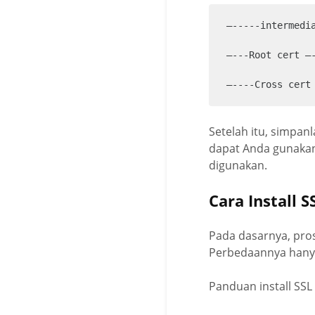
—-----intermedia
—---Root cert —-
—----Cross cert
Setelah itu, simpan
dapat Anda gunakan 
digunakan.
Cara Install S
Pada dasarnya, prose
Perbedaannya hanya 
Panduan install SSL 