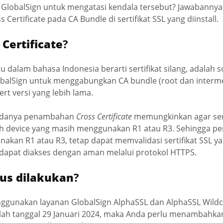
ri GlobalSign untuk mengatasi kendala tersebut? Jawabanny
ertificate pada CA Bundle di sertifikat SSL yang diinstall.
 Certificate
?
au dalam bahasa Indonesia berarti sertifikat silang, adalah so
balSign untuk menggabungkan CA bundle (root dan intermed
rt versi yang lebih lama.
 adanya penambahan
Cross Certificate
memungkinkan agar sert
leh device yang masih menggunakan R1 atau R3. Sehingga p
kan R1 atau R3, tetap dapat memvalidasi sertifikat SSL y
 dapat diakses dengan aman melalui protokol HTTPS.
us dilakukan
?
gunakan layanan GlobalSign AlphaSSL dan AlphaSSL Wildcar
elah tanggal 29 Januari 2024, maka Anda perlu menambahkan 