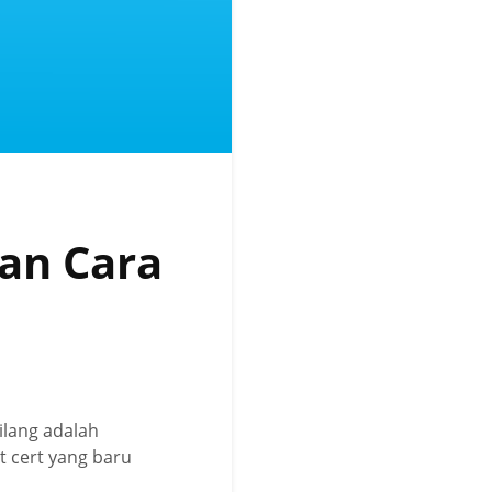
dan Cara
silang adalah
ot cert yang baru