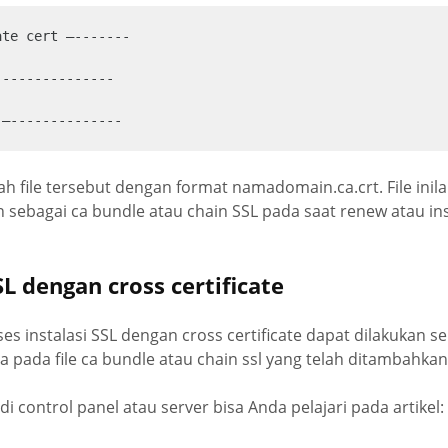
te cert —-------

--------------

 —--------------
lah file tersebut dengan format namadomain.ca.crt. File inil
sebagai ca bundle atau chain SSL pada saat renew atau inst
SL dengan cross certificate
s instalasi SSL dengan cross certificate dapat dilakukan se
pada file ca bundle atau chain ssl yang telah ditambahkan c
di control panel atau server bisa Anda pelajari pada artikel: