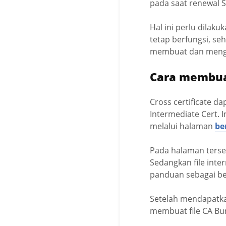
pada saat renewal SS
Hal ini perlu dilak
tetap berfungsi, se
membuat dan menggu
Cara membuat
Cross certificate d
Intermediate Cert. I
melalui halaman
be
Pada halaman terse
Sedangkan file inte
panduan sebagai be
Setelah mendapatkan
membuat file CA Bu