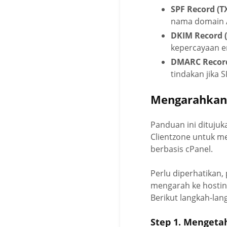
SPF Record (T
nama domain 
DKIM Record (
kepercayaan em
DMARC Record
tindakan jika 
Mengarahkan 
Panduan ini dituj
Clientzone untuk m
berbasis cPanel.
Perlu diperhatikan,
mengarah ke hosting
Berikut langkah-lan
Step 1. Mengeta