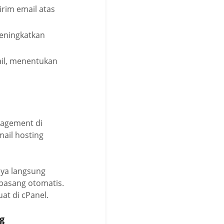
irim email atas
meningkatkan
il, menentukan
agement di
ail hosting
nya langsung
rpasang otomatis.
at di cPanel.
g