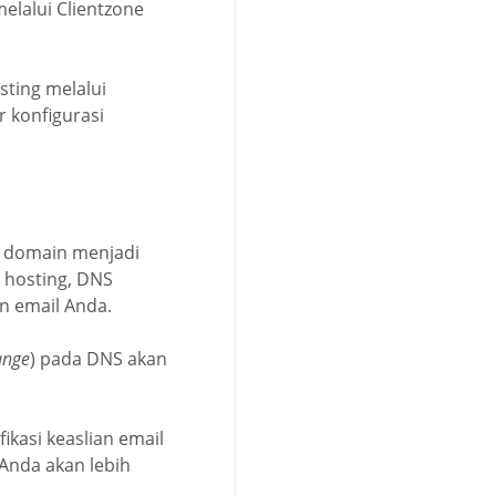
elalui Clientzone
ting melalui
r konfigurasi
a domain menjadi
l hosting, DNS
n email Anda.
ange
) pada DNS akan
ikasi keaslian email
Anda akan lebih