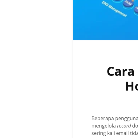
Cara
Ho
Beberapa pengguna
mengelola
record
do
sering kali email ti