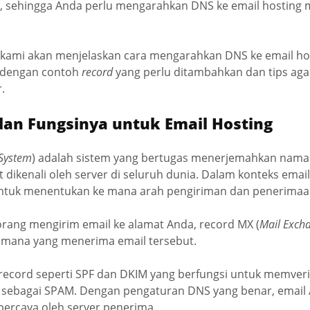
, sehingga Anda perlu mengarahkan DNS ke email hosting m
 kami akan menjelaskan cara mengarahkan DNS ke email hos
p dengan contoh
record
yang perlu ditambahkan dan tips aga
.
dan Fungsinya untuk Email Hosting
System
) adalah sistem yang bertugas menerjemahkan nam
t dikenali oleh server di seluruh dunia. Dalam konteks emai
ntuk menentukan ke mana arah pengiriman dan penerimaa
orang mengirim email ke alamat Anda, record MX (
Mail Exch
mana yang menerima email tersebut.
 record seperti SPF dan DKIM yang berfungsi untuk memverif
p sebagai SPAM. Dengan pengaturan DNS yang benar, email 
ipercaya oleh server penerima.