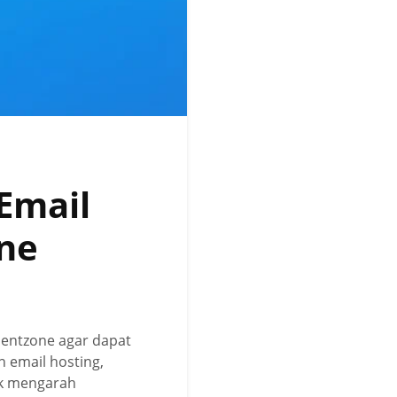
Email
one
entzone agar dapat
 email hosting,
dak mengarah