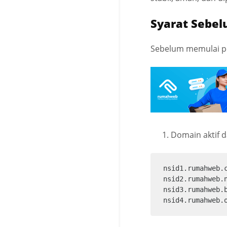
Syarat Sebel
Sebelum memulai pe
Domain aktif
nsid1.rumahweb.c
nsid2.rumahweb.n
nsid3.rumahweb.b
nsid4.rumahweb.