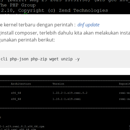
e kernel terbaru dengan perintah :
dnf update
stall composer, terlebih dahulu kita akan melakukan inst
nakan perintah berikut:
-cli php-json php-zip wget unzip -y