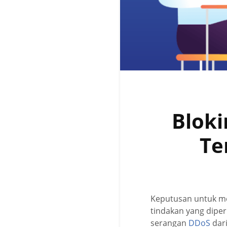
Bloki
Te
Keputusan untuk mem
tindakan yang diper
serangan
DDoS
dari