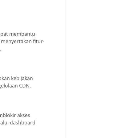
 dapat membantu
 menyertakan fitur-
.
kan kebijakan
ngelolaan CDN.
blokir akses
lalui dashboard