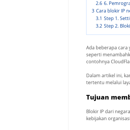
2.6
6. Pemrogra
3
Cara blokir IP 
3.1
Step 1. Set
3.2
Step 2. Blok
Ada beberapa cara y
seperti menambahkan
contohnya CloudFla
Dalam artikel ini, 
tertentu melalui la
Tujuan membl
Blokir IP dari nega
kebijakan organisas