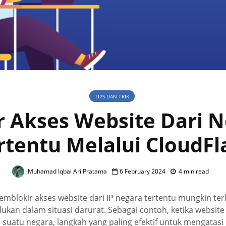
TIPS DAN TRIK
r Akses Website Dari 
rtentu Melalui CloudFl
Muhamad Iqbal Ari Pratama
6 February 2024
4 min read
blokir akses website dari IP negara tertentu mungkin terl
lukan dalam situasi darurat. Sebagai contoh, ketika websi
 suatu negara, langkah yang paling efektif untuk mengatas