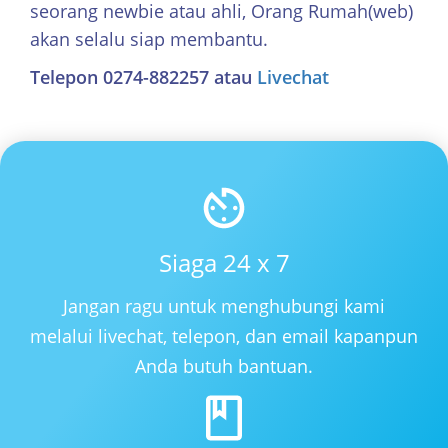
seorang newbie atau ahli, Orang Rumah(web)
akan selalu siap membantu.
Telepon 0274-882257 atau
Livechat
Siaga 24 x 7
Jangan ragu untuk menghubungi kami
melalui livechat, telepon, dan email kapanpun
Anda butuh bantuan.