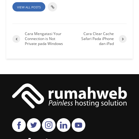
VIEW ALL POSTS
Cara Mengatasi Your
Cara Clear Cache
Connection is Not
Safari Pada iPhone
Private pada Windows
dan iPad