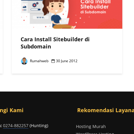
Cara Install Sitebuilder di
Subdomain
Rumahweb
30 June 2012
ngi Kami
Rekomendasi Layan
:
0274-882257
(Hunting)
Hosting Murah