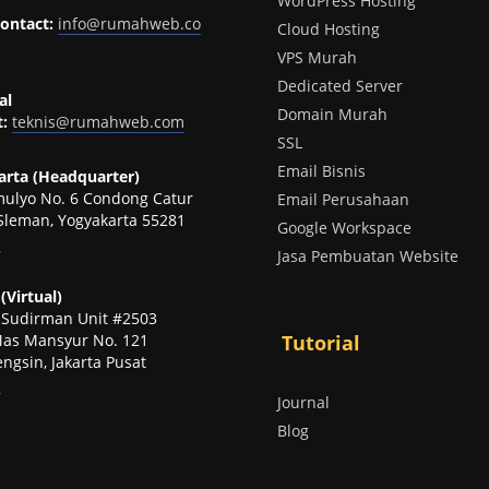
WordPress Hosting
ontact:
info@rumahweb.co
Cloud Hosting
VPS Murah
Dedicated Server
al
Domain Murah
:
teknis@rumahweb.com
SSL
Email Bisnis
rta (Headquarter)
omulyo No. 6 Condong Catur
Email Perusahaan
Sleman, Yogyakarta 55281
Google Workspace
p
Jasa Pembuatan Website
(Virtual)
t Sudirman Unit #2503
 Mas Mansyur No. 121
Tutorial
ngsin, Jakarta Pusat
p
Journal
Blog