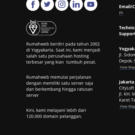
Email/C
m
Technic
Support
Rumahweb berdiri pada tahun 2002
Yogyaka
di Yogyakarta. Saat ini, kami menjadi
Jl. Sid
salah satu perusahaan hosting
Depok, 
terbesar yang kian tumbuh pesat.
View
Ma
Rumahweb memulai perjalanan
Jakarta 
dengan memiliki satu server saja
CityLof
dan berkembang hingga ratusan
Jl. KH.
server
Karet Te
View Ma
Kini, kami melayani lebih dari
120.000 domain pelanggan.