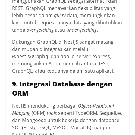
menggunakan GraphQL sebagai alternatif dari
REST. GraphQL menawarkan fleksibilitas yang
lebih besar dalam
query
data, memungkinkan
klien untuk request hanya data yang dibutuhkan
tanpa
over-fetching
atau
under-fetching
.
Dukungan GraphQL di NestJS sangat matang
dan mudah diintegrasikan melalui
@nestjs/graphql dan apollo-server-express,
memungkinkan Anda memilih antara REST,
GraphQL, atau keduanya dalam satu aplikasi.
9. Integrasi Database dengan
ORM
NestJS mendukung berbagai
Object-Relational
Mapping
(ORM)
tools
seperti TypeORM, Sequelize,
dan Mongoose untuk bekerja dengan database
SQL (PostgreSQL, MySQL, MariaDB) maupun
NoSQL (MongoDB).