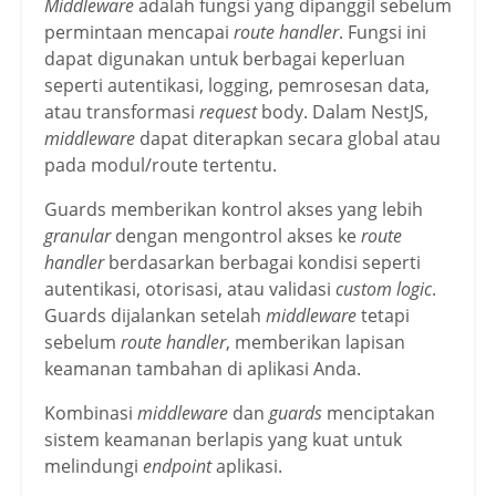
Middleware
adalah fungsi yang dipanggil sebelum
permintaan mencapai
route handler
. Fungsi ini
dapat digunakan untuk berbagai keperluan
seperti autentikasi, logging, pemrosesan data,
atau transformasi
request
body. Dalam NestJS,
middleware
dapat diterapkan secara global atau
pada modul/route tertentu.
Guards memberikan kontrol akses yang lebih
granular
dengan mengontrol akses ke
route
handler
berdasarkan berbagai kondisi seperti
autentikasi, otorisasi, atau validasi
custom logic
.
Guards dijalankan setelah
middleware
tetapi
sebelum
route handler
, memberikan lapisan
keamanan tambahan di aplikasi Anda.
Kombinasi
middleware
dan
guards
menciptakan
sistem keamanan berlapis yang kuat untuk
melindungi
endpoint
aplikasi.