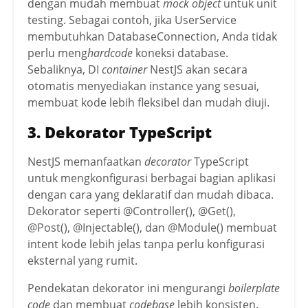
dengan mudah membuat
mock object
untuk unit
testing. Sebagai contoh, jika UserService
membutuhkan DatabaseConnection, Anda tidak
perlu meng
hardcode
koneksi database.
Sebaliknya, DI
container
NestJS akan secara
otomatis menyediakan instance yang sesuai,
membuat kode lebih fleksibel dan mudah diuji.
3. Dekorator TypeScript
NestJS memanfaatkan
decorator
TypeScript
untuk mengkonfigurasi berbagai bagian aplikasi
dengan cara yang deklaratif dan mudah dibaca.
Dekorator seperti @Controller(), @Get(),
@Post(), @Injectable(), dan @Module() membuat
intent kode lebih jelas tanpa perlu konfigurasi
eksternal yang rumit.
Pendekatan dekorator ini mengurangi
boilerplate
code
dan membuat
codebase
lebih konsisten.