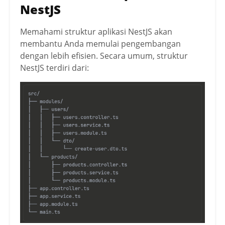
NestJS
Memahami struktur aplikasi NestJS akan
membantu Anda memulai pengembangan
dengan lebih efisien. Secara umum, struktur
NestJS terdiri dari: