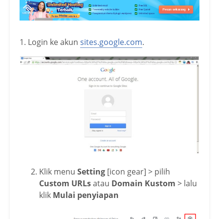
1. Login ke akun
sites.google.com
.
Klik menu
Setting
[icon gear] > pilih
Custom URLs
atau
Domain Kustom
> lalu
klik
Mulai penyiapan