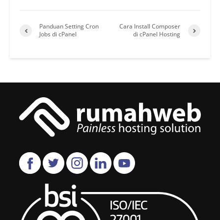
Panduan Setting Cron
Cara Install Composer
Jobs di cPanel
di cPanel Hosting