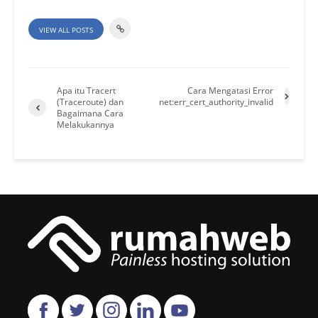
VIEW ALL POSTS
Apa itu Tracert
Cara Mengatasi Error
(Traceroute) dan
net:err_cert_authority_invalid
Bagaimana Cara
Melakukannya