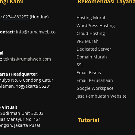
ngi Kami
Rekomendasi Layan
:
0274-882257
(Hunting)
Hosting Murah
WordPress Hosting
ontact:
info@rumahweb.co
Cloud Hosting
VPS Murah
Dedicated Server
al
Domain Murah
:
teknis@rumahweb.com
SSL
Email Bisnis
rta (Headquarter)
omulyo No. 6 Condong Catur
Email Perusahaan
Sleman, Yogyakarta 55281
Google Workspace
p
Jasa Pembuatan Website
(Virtual)
t Sudirman Unit #2503
 Mas Mansyur No. 121
Tutorial
ngsin, Jakarta Pusat
p