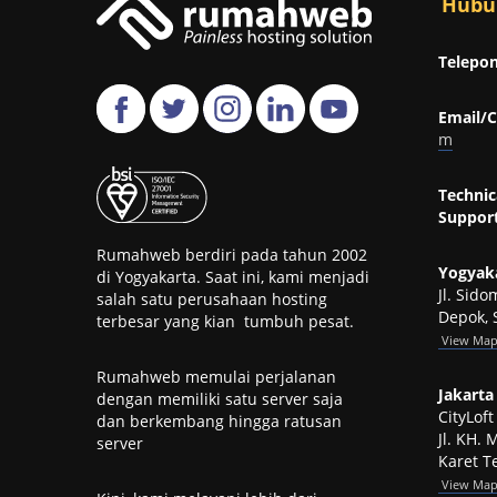
Hubu
Telepon
Email/C
m
Technic
Support
Rumahweb berdiri pada tahun 2002
Yogyaka
di Yogyakarta. Saat ini, kami menjadi
Jl. Sid
salah satu perusahaan hosting
Depok, 
terbesar yang kian tumbuh pesat.
View
Ma
Rumahweb memulai perjalanan
Jakarta 
dengan memiliki satu server saja
CityLof
dan berkembang hingga ratusan
Jl. KH.
server
Karet Te
View Ma