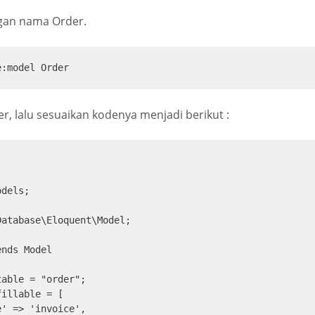
ngan nama Order.
e:model Order
er, lalu sesuaikan kodenya menjadi berikut :
dels;

atabase\Eloquent\Model;

nds Model
