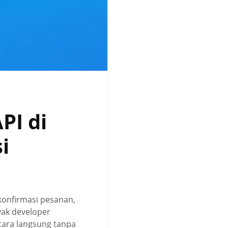
PI di
i
 konfirmasi pesanan,
yak developer
cara langsung tanpa