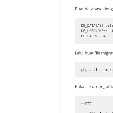
Buat database dengan
DB_DATABASE=bela
DB_USERNAME=root
DB_PASSWORD=
Lalu, buat file mig
php artisan mak
Buka file order_tabl
<?php
