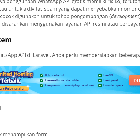
wa penggunaan WhatsApp API gratis memiliki risiko, teruta
tau untuk aktivitas spam yang dapat menyebabkan nomor dib
ih cocok digunakan untuk tahap pengembangan (
development
 disarankan menggunakan layanan API resmi atau berbayar 
stem
sApp API di Laravel, Anda perlu mempersiapkan beberapa 
l
k menampilkan form