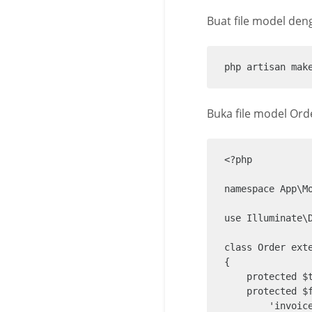
Buat file model de
    /**

     * Reverse the migrations.

     */

php artisan mak
    public function down(): void

    {

        Schema::dropIfExists('order');

Buka file model Ord
    }

<?php

namespace App\Mo
use Illuminate\D
class Order exte
{   

    protected $table = "order";

    protected $fillable = [

        'invoice' => 'invoice',
