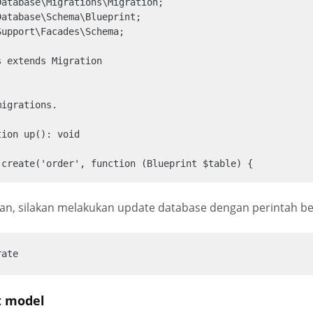
atabase\Migrations\Migration;

atabase\Schema\Blueprint;

upport\Facades\Schema;

 extends Migration

kan, silakan melakukan update database dengan perintah be
rate
t model