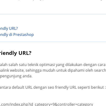
endly URL?
endly di Prestashop
riendly URL?
alah salah satu teknik optimasi yang dilakukan dengan ca
link website, sehingga mudah untuk dipahami oleh search
 pengunjung anda.
tara default URL dengan seo friendly URL seperti berikut :
.com/index.php?id_category=9&controller=category