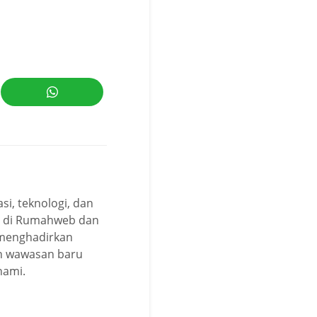
i, teknologi, dan
rt di Rumahweb dan
 menghadirkan
kan wawasan baru
hami.