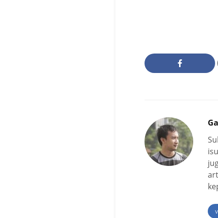
Ga
Su
is
ju
ar
ke
V