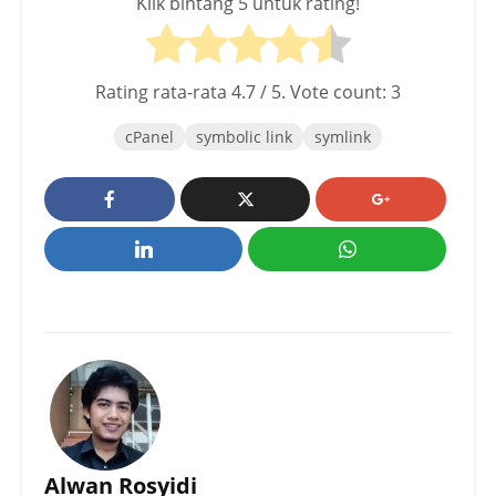
Klik bintang 5 untuk rating!
Rating rata-rata
4.7
/ 5. Vote count:
3
cPanel
symbolic link
symlink
Alwan Rosyidi