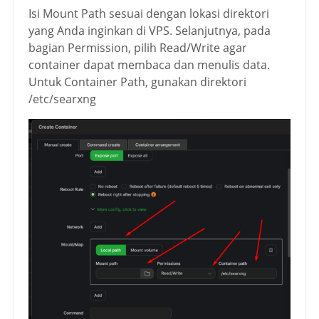
Isi Mount Path sesuai dengan lokasi direktori
yang Anda inginkan di VPS. Selanjutnya, pada
bagian Permission, pilih Read/Write agar
container dapat membaca dan menulis data.
Untuk Container Path, gunakan direktori
/etc/searxng