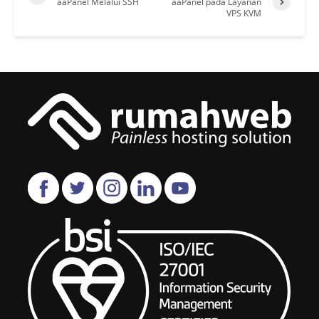
aaPanel Melalui SSH
aaPanel pada Layanan
VPS KVM