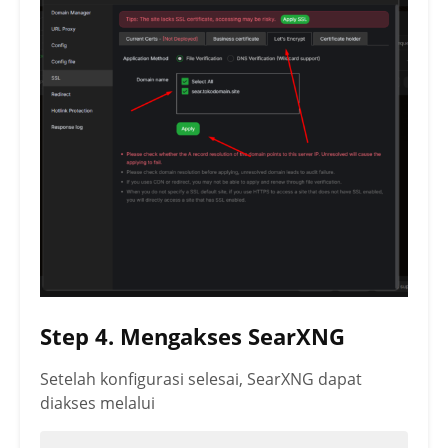
Step 4. Mengakses SearXNG
Setelah konfigurasi selesai, SearXNG dapat
diakses melalui