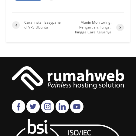
Cara Install Easypanel
Munin Monitoring:
di VPS Ubuntu
Pengertian, Fungsi,
hingga Cara Kerjanya