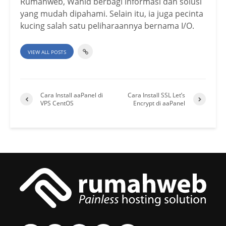
Rumahweb, Wahid berbagi informasi dan solusi
yang mudah dipahami. Selain itu, ia juga pecinta
kucing salah satu peliharaannya bernama I/O.
VIEW ALL POSTS
Cara Install aaPanel di
Cara Install SSL Let’s
VPS CentOS
Encrypt di aaPanel