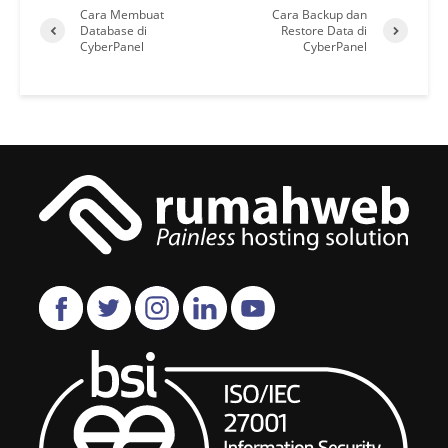
Cara Membuat
Cara Backup dan
Database di
Restore Data di
CyberPanel
CyberPanel