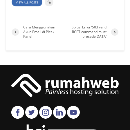
VIEW ALL POSTS
Cara Menggunakan
Solusi Error ‘503 valid
Akun Email di Plesk
RCPT command must
Panel
precede DATA’