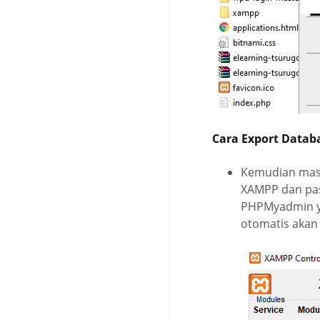
Cara Export Databa
Kemudian masu
XAMPP dan past
PHPMyadmin ya
otomatis akan