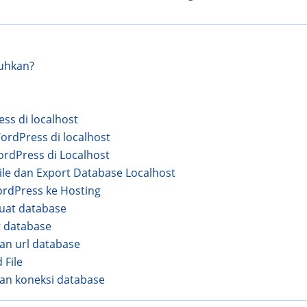
uhkan?
ess di localhost
rdPress di localhost
rdPress di Localhost
le dan Export Database Localhost
rdPress ke Hosting
at database
t database
an url database
 File
an koneksi database