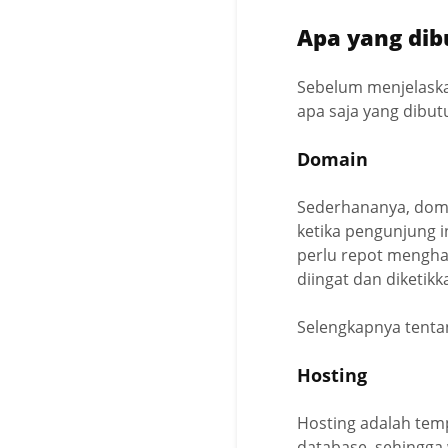
Apa yang di
Sebelum menjelaska
apa saja yang dibut
Domain
Sederhananya, doma
ketika pengunjung 
perlu repot menghaf
diingat dan diketikk
Selengkapnya tentan
Hosting
Hosting adalah tem
database, sehingga 