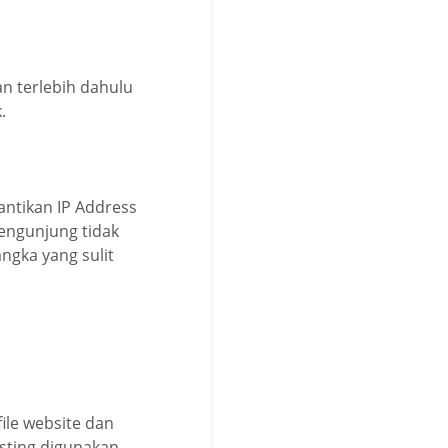
n terlebih dahulu
.
ntikan IP Address
engunjung tidak
ngka yang sulit
ile website dan
osting digunakan