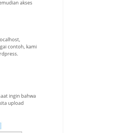
kemudian akses
ocalhost,
gai contoh, kami
rdpress.
saat ingin bahwa
kita upload