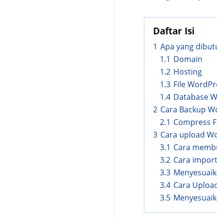
Daftar Isi
1
Apa yang dibut
1.1
Domain
1.2
Hosting
1.3
File WordPr
1.4
Database Wo
2
Cara Backup Wo
2.1
Compress Fi
3
Cara upload Wo
3.1
Cara membu
3.2
Cara impor
3.3
Menyesuaik
3.4
Cara Upload
3.5
Menyesuaik