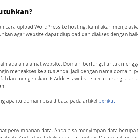
butuhkan?
n cara upload WordPress ke hosting, kami akan menjelaska
uhkan agar website dapat diupload dan diakses dengan baik
in adalah alamat website. Domain berfungsi untuk mengga
ingin mengakses ke situs Anda. Jadi dengan nama domain, p
al dan mengetikkan IP Address website berupa rangkaian a
an.
g apa itu domain bisa dibaca pada artikel
berikut
.
pat penyimpanan data. Anda bisa menyimpan data berupa f
website Anda dapat diakses secara online. Dalam hal ini, h