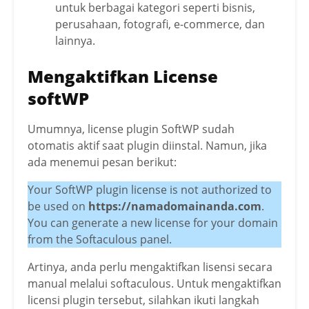
untuk berbagai kategori seperti bisnis,
perusahaan, fotografi, e-commerce, dan
lainnya.
Mengaktifkan License
softWP
Umumnya, license plugin SoftWP sudah
otomatis aktif saat plugin diinstal. Namun, jika
ada menemui pesan berikut:
Your SoftWP plugin license is not authorized to
be used on
https://namadomainanda.com
.
You can generate a new license for your domain
from the Softaculous panel.
Artinya, anda perlu mengaktifkan lisensi secara
manual melalui softaculous. Untuk mengaktifkan
licensi plugin tersebut, silahkan ikuti langkah